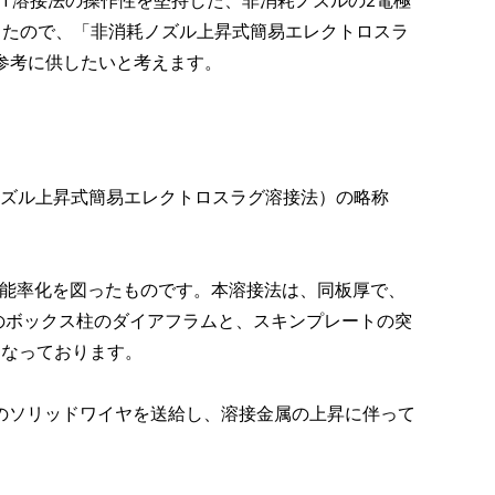
ET溶接法の操作性を堅持した、非消耗ノズルの2電極
ましたので、「非消耗ノズル上昇式簡易エレクトロスラ
の参考に供したいと考えます。
ing Tip（非消耗ノズル上昇式簡易エレクトロスラグ溶接法）の略称
高能率化を図ったものです。本溶接法は、同板厚で、
界のボックス柱のダイアフラムと、スキンプレートの突
となっております。
のソリッドワイヤを送給し、溶接金属の上昇に伴って