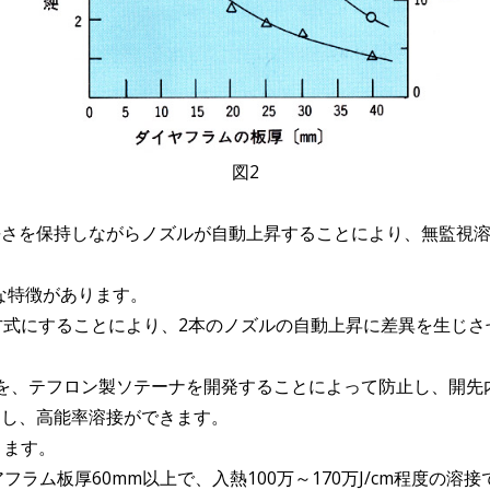
図2
長さを保持しながらノズルが自動上昇することにより、無監視
うな特徴があります。
方式にすることにより、2本のノズルの自動上昇に差異を生じさ
動を、テフロン製ソテーナを開発することによって防止し、開先
にし、高能率溶接ができます。
きます。
フラム板厚60mm以上で、入熱100万～170万J/cm程度の溶接