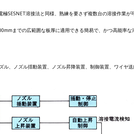
電極SESNET溶接法と同様、熟練を要さず複数台の溶接作業が
ら100mmまでの広範囲な板厚に適用できる簡易で、かつ高能率
耗ノズル、ノズル揺動装置、ノズル昇降装置、制御装置、ワイヤ