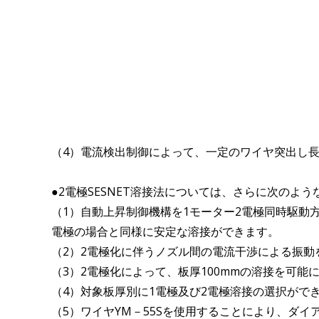
（4）電流検出制御によって、一定のワイヤ突出し
●2電極SESNET溶接法については、さらに次のよ
（1）自動上昇制御機構を1モーター2電極同時駆動
電極の場合と同様に安定な溶接ができます。
（2）2電極化に伴うノズル間の電流干渉による振
（3）2電極化によって、板厚100mmの溶接を可能
（4）対象板厚別に1電極及び2電極溶接の選択がで
（5）ワイヤYM－55Sを使用することにより、ダイア