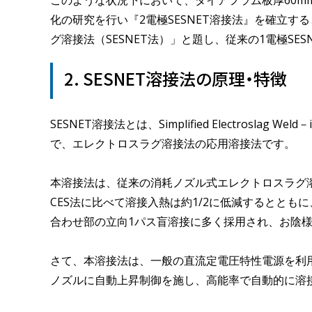
このような状況下において、ダイアフラム板厚60m
化の研究を行い『2電極SESNET溶接法』を確立す
グ溶接法（SESNET法）」と題し、従来の1電極S
2. SESNET溶接法の原理・特徴
SESNET溶接法とは、Simplified Electroslag 
で、エレクトロスラグ溶接法の応用溶接法です。
本溶接法は、従来の消耗ノズル式エレクトロスラグ溶
CES法に比べて溶接入熱は約1/2に低減するとと
合わせ部の立向1パス盲溶接に多く採用され、お陰様で
さて、本溶接法は、一般の直流定電圧特性電源を利
ノズルに自動上昇制御を施し、高能率で自動的に溶接