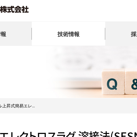
情報
技術情報
採
上昇式簡易エレ...
レクトロスラグ 溶接法(SESN