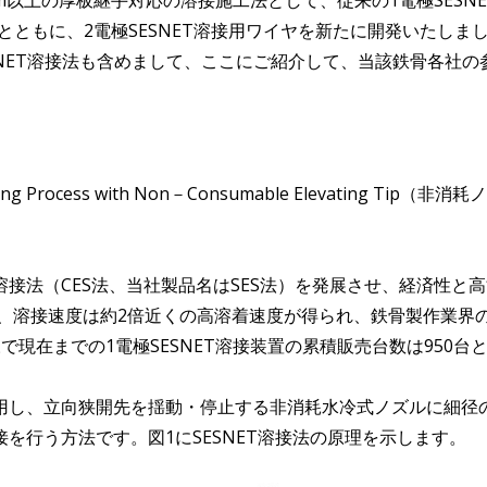
m以上の厚板継手対応の溶接施工法として、従来の1電極SESN
るとともに、2電極SESNET溶接用ワイヤを新たに開発いたし
ESNET溶接法も含めまして、ここにご紹介して、当該鉄骨各社
Weld－ing Process with Non－Consumable Elevat
接法（CES法、当社製品名はSES法）を発展させ、経済性と
もに、溶接速度は約2倍近くの高溶着速度が得られ、鉄骨製作業
現在までの1電極SESNET溶接装置の累積販売台数は950台
用し、立向狭開先を揺動・停止する非消耗水冷式ノズルに細径
を行う方法です。図1にSESNET溶接法の原理を示します。