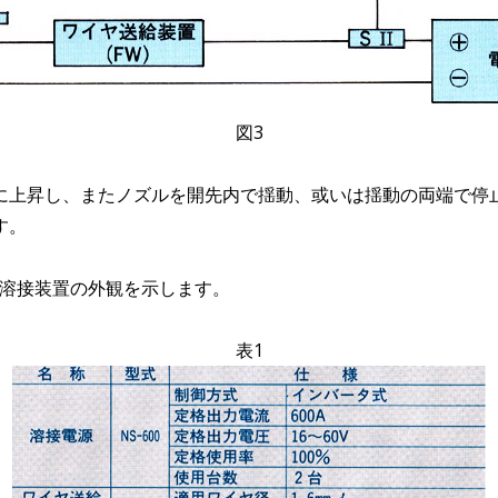
図3
に上昇し、またノズルを開先内で揺動、或いは揺動の両端で停
す。
1に溶接装置の外観を示します。
表1