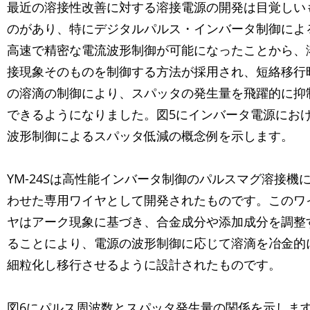
最近の溶接性改善に対する溶接電源の開発は目覚しい
のがあり、特にデジタルパルス・インバータ制御によ
高速で精密な電流波形制御が可能になったことから、
接現象そのものを制御する方法が採用され、短絡移行
の溶滴の制御により、スパッタの発生量を飛躍的に抑
できるようになりました。図5にインバータ電源にお
波形制御によるスパッタ低減の概念例を示します。
YM-24Sは高性能インバータ制御のパルスマグ溶接機
わせた専用ワイヤとして開発されたものです。このワ
ヤはアーク現象に基づき、合金成分や添加成分を調整
ることにより、電源の波形制御に応じて溶滴を冶金的
細粒化し移行させるように設計されたものです。
図6にパルス周波数とスパッタ発生量の関係を示しま