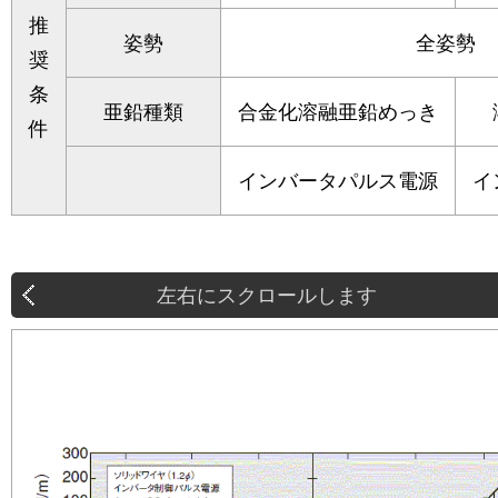
推
姿勢
全姿勢
奨
条
亜鉛種類
合金化溶融亜鉛めっき
件
インバータパルス電源
イ