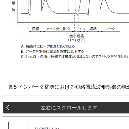
図5 インバータ電源における短絡電流波形制御の概