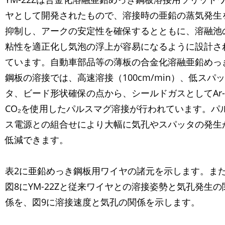
ヤとして開発されたもので、溶接時の亜鉛の蒸気発生
抑制し、アークの安定性を確保するとともに、溶融池
粘性を適正化し気泡の浮上が容易になるように設計さ
ています。自動車部品等の薄板の合金化溶融亜鉛めっ
鋼板の溶接では、高速溶接（100cm/min）、低スパッ
タ、ビード形状確保の点から、シールドガスとしてAr-
CO₂を使用したパルスマグ溶接が行われています。パ
ス電源との組合せにより大幅に気孔やスパッタの発生
低減できます。
表2に亜鉛めっき鋼板用ワイヤの諸元を示します。ま
図8にYM-22Zと従来ワイヤとの溶接姿勢と気孔発生の
係を、図9に溶接速度と気孔の関係を示します。