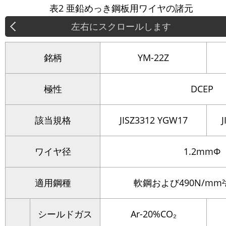
表2 亜鉛めっき鋼板用ワイヤの諸元
銘柄
YM-22Z
極性
DCEP
該当規格
JISZ3312 YGW17
ワイヤ径
1.2mmΦ
適用鋼種
軟鋼および490N/mm
シールドガス
Ar-20%CO₂