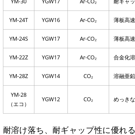
YM-30
YGW17
Ar-CO₂
耐ギャ
YM-24T
YGW16
Ar-CO₂
薄板高
YM-24S
YGW17
Ar-CO₂
薄板高
YM-22Z
YGW17
Ar-CO₂
合金化溶
YM-28Z
YGW14
CO₂
溶融亜鉛
YM-28
YGW12
CO₂
めっき
（エコ）
耐溶け落ち、耐ギャップ性に優れ