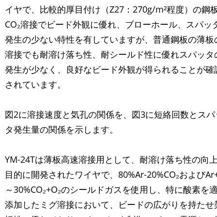
イヤで、比較的厚目付け（Z27：270g/m²程度）の鋼
CO₂溶接でビード外観に優れ、ブローホール、スパッ
発生の少ない特性を有していますが、普通鋼板の薄板
溶接でも耐溶け落ち性、耐シールド性に優れスパッタ
発生が少なく、良好なビード外観が得られることが確
されています。
図2に溶接速度と気孔の関係を、図3に短絡回数とスパ
タ発生量の関係を示します。
YM-24Tは薄板高速溶接用として、耐溶け落ち性の向
目的に開発されたワイヤで、80%Ar-20%CO₂およびAr+
～30%CO₂+O₂のシールドガスを使用し、特に酸素を
添加したミグ溶接において、ビードの広がりを持たせ