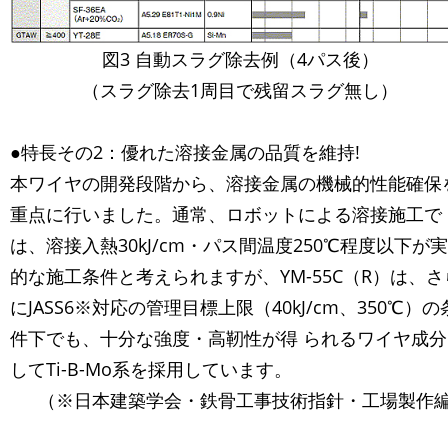
図3 自動スラグ除去例（4パス後）
（スラグ除去1周目で残留スラグ無し）
●特長その2：優れた溶接金属の品質を維持!
本ワイヤの開発段階から、溶接金属の機械的性能確保
重点に行いました。通常、ロボットによる溶接施工で
は、溶接入熱30kJ/cm・パス間温度250℃程度以下が
的な施工条件と考えられますが、YM-55C（R）は、さ
にJASS6※対応の管理目標上限（40kJ/cm、350℃）の
件下でも、十分な強度・高靭性が得 られるワイヤ成分
してTi-B-Mo系を採用しています。
（※日本建築学会・鉄骨工事技術指針・工場製作