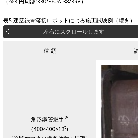
（※3 円周部:330/360A-38/39V）
表5 建築鉄骨溶接ロボットによる施工試験例（続き）
種 類
※
角形鋼管継手
t
（400×400×19
）