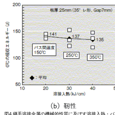
図4 継手溶接金属の機械的性質に及ぼす溶接入熱・パ