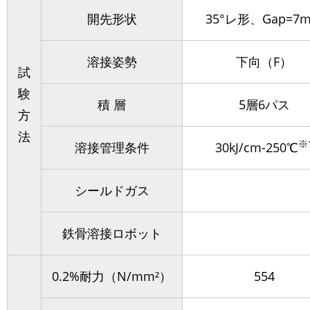
開先形状
35°レ形、Gap=7
溶接姿勢
下向（F）
試
験
積 層
5層6パス
方
法
※
溶接管理条件
30kJ/cm-250℃
シールドガス
鉄骨溶接ロボット
0.2%耐力（N/mm²）
554