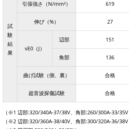
引張強さ（N/mm²）
619
伸び（%）
27
試
験
辺部
151
結
vE0（J）
果
角部
136
曲げ試験（側、裏）
合格
超音波探傷試験
合格
（※1 辺部:320/340A-37/38V、角部:260/300A-33/35
（※2 辺部:320/360A-38/40V、角部:300/320A-36/38