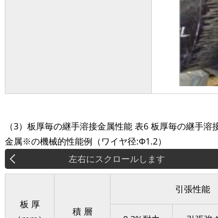
（3）板厚毎の継手溶接金属性能 表6 板厚毎の継手溶
金属※の機械的性能例（ワイヤ径:Φ1.2）
引張性能
板 厚
積 層