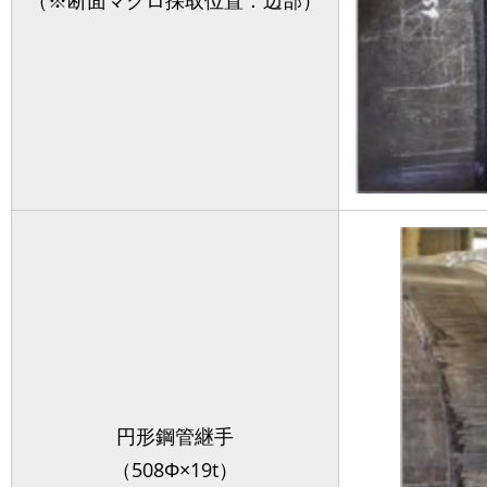
（※断面マクロ採取位置：辺部）
円形鋼管継手
（508Φ×19t）