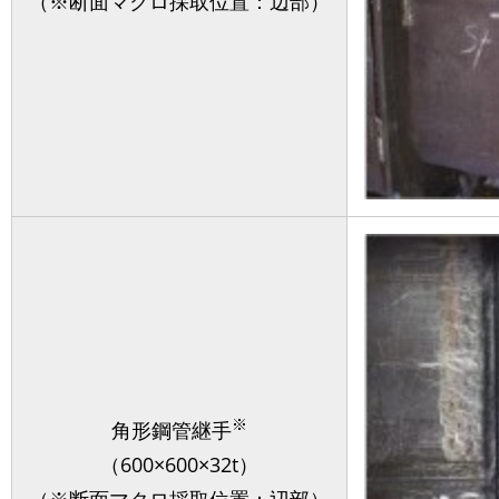
（※断面マクロ採取位置：辺部）
※
角形鋼管継手
（600×600×32t）