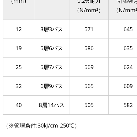
（mm）
0.2%耐力
引張強
（N/mm²）
（N/mm
12
3層3パス
571
645
19
5層6パス
586
635
25
5層7パス
569
624
32
6層9パス
565
609
40
8層14パス
505
582
（※管理条件:30kJ/cm-250℃）