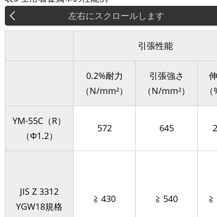
引張性能
0.2%耐力
引張強さ
（N/mm²）
（N/mm²）
（
YM-55C（R）
572
645
（Φ1.2）
JIS Z 3312
≧ 430
≧ 540
≧
YGW18規格