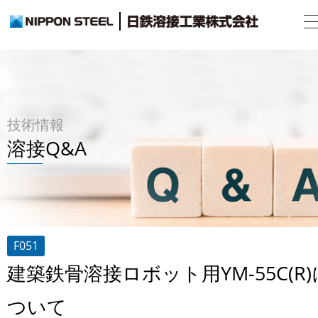
技術情報
溶接Q&A
F051
建築鉄骨溶接ロボット用YM-55C(R)
ついて